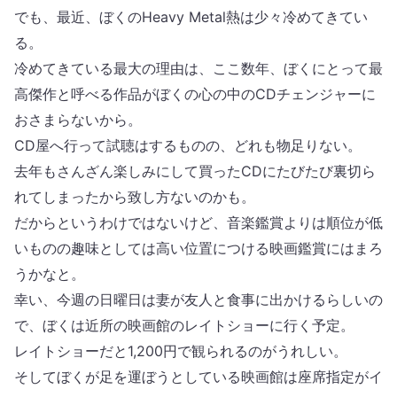
でも、最近、ぼくのHeavy Metal熱は少々冷めてきてい
る。
冷めてきている最大の理由は、ここ数年、ぼくにとって最
高傑作と呼べる作品がぼくの心の中のCDチェンジャーに
おさまらないから。
CD屋へ行って試聴はするものの、どれも物足りない。
去年もさんざん楽しみにして買ったCDにたびたび裏切ら
れてしまったから致し方ないのかも。
だからというわけではないけど、音楽鑑賞よりは順位が低
いものの趣味としては高い位置につける映画鑑賞にはまろ
うかなと。
幸い、今週の日曜日は妻が友人と食事に出かけるらしいの
で、ぼくは近所の映画館のレイトショーに行く予定。
レイトショーだと1,200円で観られるのがうれしい。
そしてぼくが足を運ぼうとしている映画館は座席指定がイ