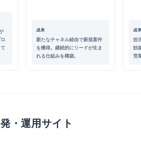
成果
成
が
プロ
新たなチャネル経由で新規案件
担
して
を獲得。継続的にリードが生ま
効
れる仕組みを構築。
営
 – 開発・運用サイト