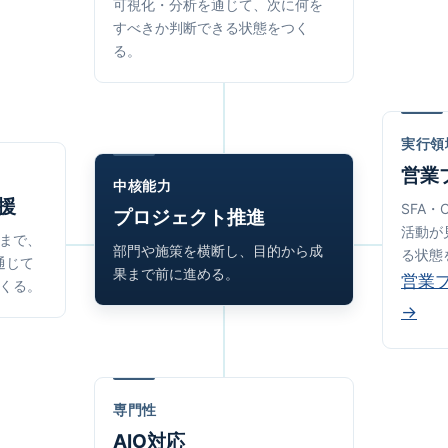
可視化・分析を通じて、次に何を
すべきか判断できる状態をつく
る。
実行領
営業
中核能力
援
SFA
プロジェクト推進
活動が
まで、
部門や施策を横断し、目的から成
る状態
通じて
果まで前に進める。
営業
くる。
→
専門性
AIO対応