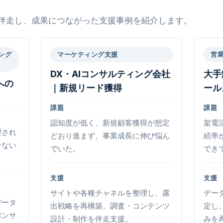
伴走し、成果につながった支援事例を紹介します。
ング
マーケティング支援
営
DX・AIコンサルティング会社
大手
への
｜新規リード獲得
ール
課題
課題
認知度が低く、新規顧客獲得が想定
架電
理され
どおり進まず、事業成長に伸び悩ん
続率
せない
でいた。
でき
支援
支援
サイトや各種チャネルを整理し、露
デー
データ
出戦略を再構築。調査・コンテンツ
定し
ポンサ
設計・制作を伴走支援。
みを