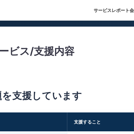
サービス
レポート
会
– サービス/支援内容
題を支援しています
支援すること