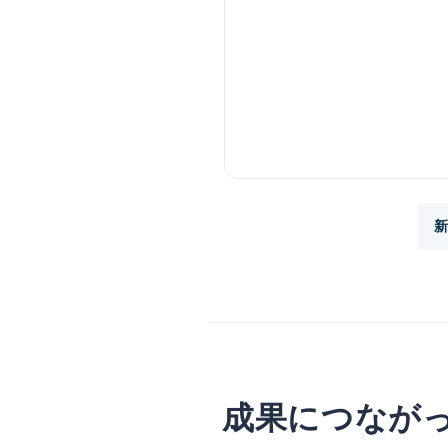
新
成果につなが