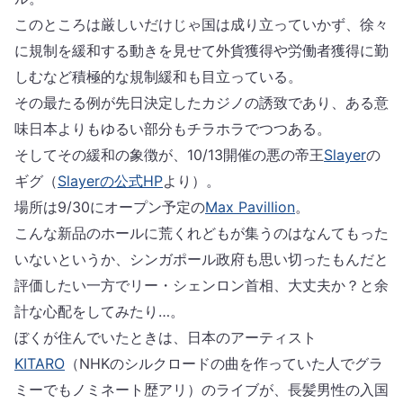
このところは厳しいだけじゃ国は成り立っていかず、徐々
に規制を緩和する動きを見せて外貨獲得や労働者獲得に勤
しむなど積極的な規制緩和も目立っている。
その最たる例が先日決定したカジノの誘致であり、ある意
味日本よりもゆるい部分もチラホラでつつある。
そしてその緩和の象徴が、10/13開催の悪の帝王
Slayer
の
ギグ（
Slayerの公式HP
より）。
場所は9/30にオープン予定の
Max Pavillion
。
こんな新品のホールに荒くれどもが集うのはなんてもった
いないというか、シンガポール政府も思い切ったもんだと
評価したい一方でリー・シェンロン首相、大丈夫か？と余
計な心配をしてみたり…。
ぼくが住んでいたときは、日本のアーティスト
KITARO
（NHKのシルクロードの曲を作っていた人でグラ
ミーでもノミネート歴アリ）のライブが、長髪男性の入国