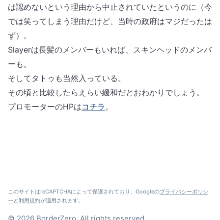
は認めないという理由から中止されていたというのに（今
では笑ってしまう理由だけど、当時の政府はマジだったは
ず）。
Slayerは長髪のメンバーもいれば、スキンヘッドのメンバ
ーも。
そしてタトゥも当然入っている。
その頃と比較したらえらい緩和だとおわかりでしょう。
プロモーターのHPは
コチラ
。
このサイトはreCAPTCHAによって保護されており、Googleの
プライバシーポリシ
ー
と
利用規約
が適用されます。
© 2026 BorderZero. All rights reserved.