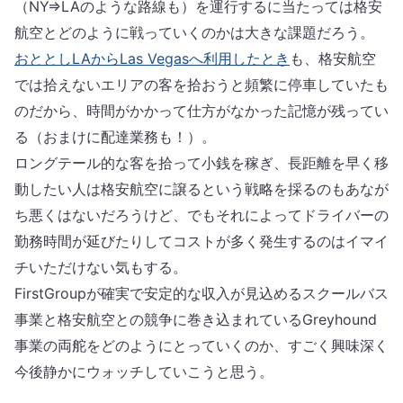
（NY⇒LAのような路線も）を運行するに当たっては格安
航空とどのように戦っていくのかは大きな課題だろう。
おととしLAからLas Vegasへ利用したとき
も、格安航空
では拾えないエリアの客を拾おうと頻繁に停車していたも
のだから、時間がかかって仕方がなかった記憶が残ってい
る（おまけに配達業務も！）。
ロングテール的な客を拾って小銭を稼ぎ、長距離を早く移
動したい人は格安航空に譲るという戦略を採るのもあなが
ち悪くはないだろうけど、でもそれによってドライバーの
勤務時間が延びたりしてコストが多く発生するのはイマイ
チいただけない気もする。
FirstGroupが確実で安定的な収入が見込めるスクールバス
事業と格安航空との競争に巻き込まれているGreyhound
事業の両舵をどのようにとっていくのか、すごく興味深く
今後静かにウォッチしていこうと思う。