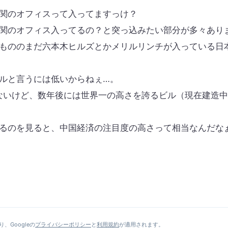
関のオフィスって入ってますっけ？
関のオフィス入ってるの？と突っ込みたい部分が多々あり
もののまだ六本木ヒルズとかメリルリンチが入っている日
ルと言うには低いからねぇ…。
ないけど、数年後には世界一の高さを誇るビル（現在建造
るのを見ると、中国経済の注目度の高さって相当なんだな
、Googleの
プライバシーポリシー
と
利用規約
が適用されます。