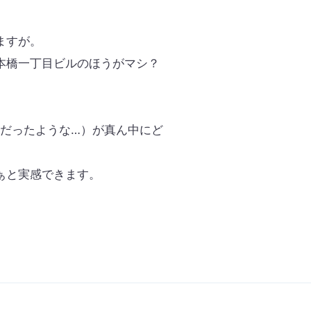
ますが。
本橋一丁目ビルのほうがマシ？
中だったような…）が真ん中にど
ぁと実感できます。