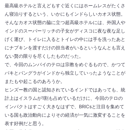
最高級ホテルと言えどもすぐ近くにはホームレスがたくさ
ん寝泊りするという、いかにもインドらしいカオス状態。
そんなカオス状態の脇に立つ超高級ホテルには、外国人や
インドのスーパーリッチの子女がディスコに夜な夜な足し
げく運び、トイレに入るとトイレの中には手を洗ったあと
にナプキンを渡すだけの担当者がいるというなんとも言え
ない贅の限りを尽くしたものだった。
で、今回のムンバイのテロは宗教をめぐるもので、かつて
パキとバングラがインドから独立していったようなことが
またもや起こるのあろうか。
ヒンズー教の国と認知されているインドではあっても、統
計上はイスラムが1割も占めているだけに、今回のテロの
インパクトはすごく大きなはずで、BRICsと注目を集めて
いる国も政治動向によりその経済が一気に激変することを
表す好例だと思う。