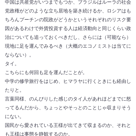
中国は共産党がいつまでもつか、ブラジルはルーラの社会
党政権がどのような立ち居地を築き続けるか、ロシアはも
ちろんプーチンの院政がどうかというそれぞれのリスク要
因があるわけで外貨投資する人は経済動向と同じくらい政
治についても追っておくべきだし、さらには（可能なら）
現地に足を運んでみるべき（大概のエコノミストは当てに
ならない）。
タイ。
こちらにも何回も足を運んだことが。
中学の修学旅行をはじめ、ヒマラヤに行くときにも経由し
たりと。
言葉同様、のんびりした感じのタイ人があれほどまでに怒
ってるんだから、ちょっとやそっとのことじゃ収まりそう
にない。
国民から愛されている王様が出てきて収まるのか、それと
も王様は事態を静観するのか。