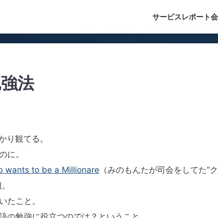
サービス
レポート
会
勉強法
かり観てる。
のに。
 wants to be a Millionare
（みのもんたが司会をしてた”ク
組。
いたこと。
語の勉強に役立つのでは？ということ。