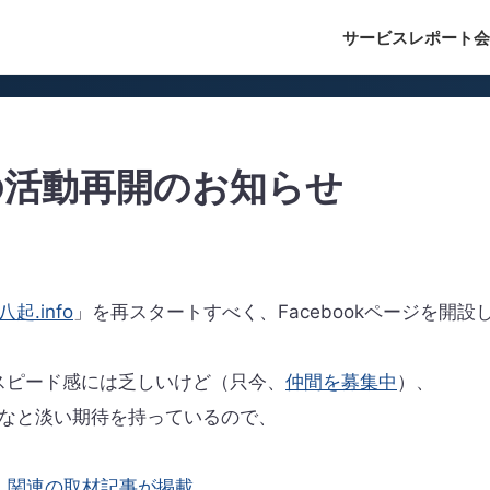
サービス
レポート
会
」の活動再開のお知らせ
八起.info
」を再スタートすべく、Facebookページを開設
スピード感には乏しいけど（只今、
仲間を募集中
）、
なと淡い期待を持っているので、
fo」関連の取材記事が掲載
。