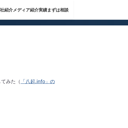
社紹介
メディア紹介実績
まずは相談
してみた（
「八起.info」の